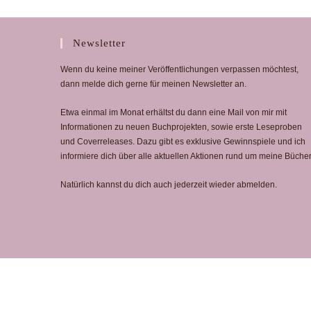
Newsletter
Wenn du keine meiner Veröffentlichungen verpassen möchtest,
dann melde dich gerne für meinen Newsletter an.
Etwa einmal im Monat erhältst du dann eine Mail von mir mit
Informationen zu neuen Buchprojekten, sowie erste Leseproben
und Coverreleases. Dazu gibt es exklusive Gewinnspiele und ich
informiere dich über alle aktuellen Aktionen rund um meine Bücher
Natürlich kannst du dich auch jederzeit wieder abmelden.