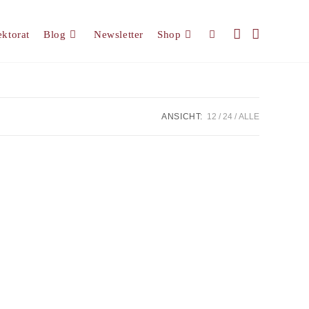
ektorat
Blog
Newsletter
Shop
Website-
Suche
ANSICHT:
12
24
ALLE
umschalten