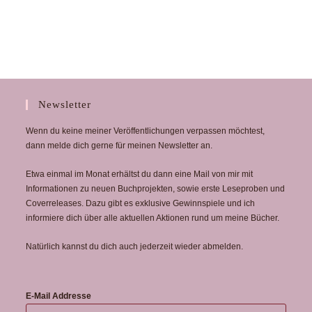
Newsletter
Wenn du keine meiner Veröffentlichungen verpassen möchtest,
dann melde dich gerne für meinen Newsletter an.
Etwa einmal im Monat erhältst du dann eine Mail von mir mit
Informationen zu neuen Buchprojekten, sowie erste Leseproben und
Coverreleases. Dazu gibt es exklusive Gewinnspiele und ich
informiere dich über alle aktuellen Aktionen rund um meine Bücher.
Natürlich kannst du dich auch jederzeit wieder abmelden.
E-Mail Addresse