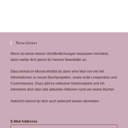
Newsletter
Wenn du keine meiner Veröffentlichungen verpassen möchtest,
dann melde dich gerne für meinen Newsletter an.
Etwa einmal im Monat erhältst du dann eine Mail von mir mit
Informationen zu neuen Buchprojekten, sowie erste Leseproben und
Coverreleases. Dazu gibt es exklusive Gewinnspiele und ich
informiere dich über alle aktuellen Aktionen rund um meine Bücher.
Natürlich kannst du dich auch jederzeit wieder abmelden.
E-Mail Addresse