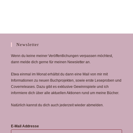
Newsletter
Wenn du keine meiner Veröffentlichungen verpassen möchtest,
dann melde dich gerne für meinen Newsletter an.
Etwa einmal im Monat erhältst du dann eine Mail von mir mit
Informationen zu neuen Buchprojekten, sowie erste Leseproben und
Coverreleases. Dazu gibt es exklusive Gewinnspiele und ich
informiere dich über alle aktuellen Aktionen rund um meine Bücher.
Natürlich kannst du dich auch jederzeit wieder abmelden.
E-Mail Addresse