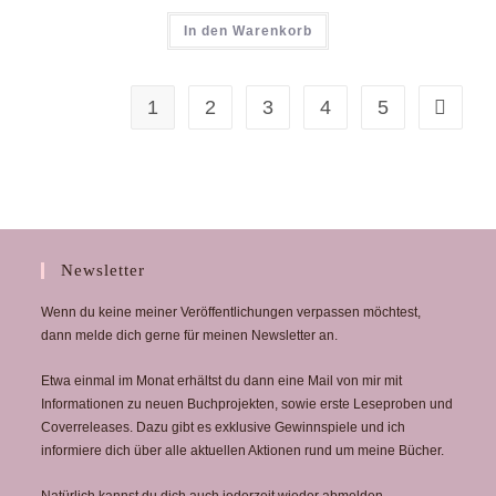
In den Warenkorb
1
2
3
4
5
Newsletter
Wenn du keine meiner Veröffentlichungen verpassen möchtest,
dann melde dich gerne für meinen Newsletter an.
Etwa einmal im Monat erhältst du dann eine Mail von mir mit
Informationen zu neuen Buchprojekten, sowie erste Leseproben und
Coverreleases. Dazu gibt es exklusive Gewinnspiele und ich
informiere dich über alle aktuellen Aktionen rund um meine Bücher.