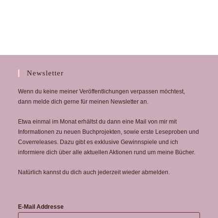
Newsletter
Wenn du keine meiner Veröffentlichungen verpassen möchtest,
dann melde dich gerne für meinen Newsletter an.
Etwa einmal im Monat erhältst du dann eine Mail von mir mit
Informationen zu neuen Buchprojekten, sowie erste Leseproben und
Coverreleases. Dazu gibt es exklusive Gewinnspiele und ich
informiere dich über alle aktuellen Aktionen rund um meine Bücher.
Natürlich kannst du dich auch jederzeit wieder abmelden.
E-Mail Addresse