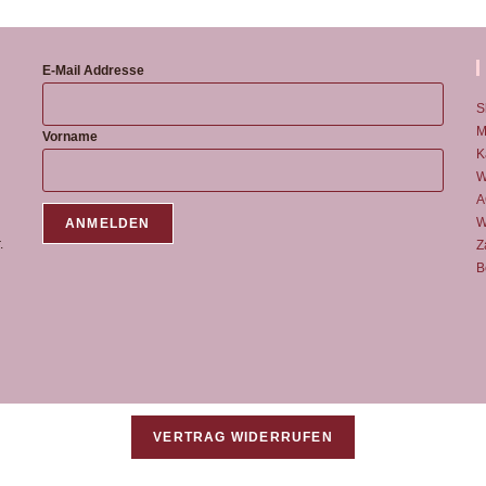
E-Mail Addresse
S
M
Vorname
K
W
A
W
.
Z
B
VERTRAG WIDERRUFEN