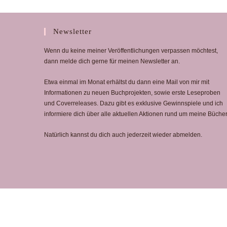
Newsletter
Wenn du keine meiner Veröffentlichungen verpassen möchtest,
dann melde dich gerne für meinen Newsletter an.
Etwa einmal im Monat erhältst du dann eine Mail von mir mit
Informationen zu neuen Buchprojekten, sowie erste Leseproben
und Coverreleases. Dazu gibt es exklusive Gewinnspiele und ich
informiere dich über alle aktuellen Aktionen rund um meine Bücher
Natürlich kannst du dich auch jederzeit wieder abmelden.