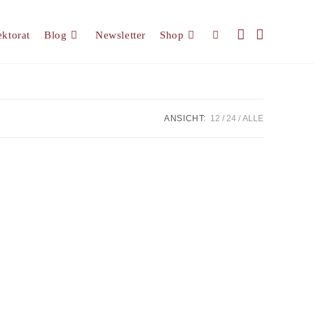
ektorat
Blog
Newsletter
Shop
Website-
Suche
ANSICHT:
12
24
ALLE
umschalten