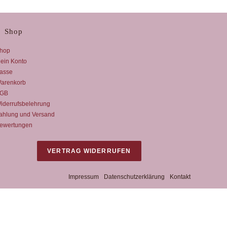
Shop
hop
ein Konto
asse
arenkorb
GB
iderrufsbelehrung
ahlung und Versand
ewertungen
VERTRAG WIDERRUFEN
Impressum
Datenschutzerklärung
Kontakt