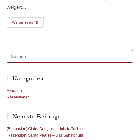
weigert…
[Rezension]
Weiterlesen
Juan
Gómez-
Jurado
–
Die
Rote
Jägerin
Kategorien
Aktionen
Rezensionen
Neueste Beiträge
[Rezension] Claire Douglas – Liebste Tochter
[Rezension] Sarah Pearse – Das Sanatorium