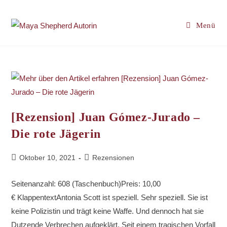
Zum
Inhalt
Menü
springen
[Rezension] Juan Gómez-Jurado –
Die rote Jägerin
Beitrag
Beitrags-
Oktober 10, 2021
Rezensionen
veröffentlicht:
Kategorie:
Seitenanzahl: 608 (Taschenbuch)Preis: 10,00
€ KlappentextAntonia Scott ist speziell. Sehr speziell. Sie ist
keine Polizistin und trägt keine Waffe. Und dennoch hat sie
Dutzende Verbrechen aufgeklärt. Seit einem tragischen Vorfall