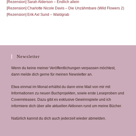
[Rezension] Sarah Alderson – Endlich allein
[Rezension] Charlotte Nicole Davis – Die Unzähmbare (Wild Flowers 2)
[Rezension] Erik Axl Sund – Waldgrab
Newsletter
Wenn du keine meiner Veröffentlichungen verpassen möchtest,
dann melde dich gerne für meinen Newsletter an.
Etwa einmal im Monat erhältst du dann eine Mail von mir mit
Informationen zu neuen Buchprojekten, sowie erste Leseproben und
Coverreleases. Dazu gibt es exklusive Gewinnspiele und ich
informiere dich über alle aktuellen Aktionen rund um meine Bücher.
Natürlich kannst du dich auch jederzeit wieder abmelden.