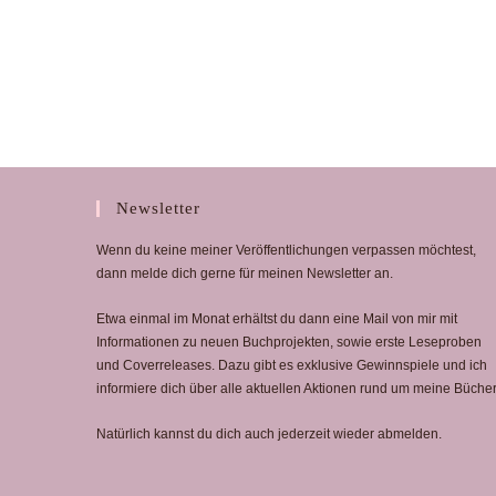
Und
Die
Ewigkeit
Danach
Newsletter
Wenn du keine meiner Veröffentlichungen verpassen möchtest,
dann melde dich gerne für meinen Newsletter an.
Etwa einmal im Monat erhältst du dann eine Mail von mir mit
Informationen zu neuen Buchprojekten, sowie erste Leseproben
und Coverreleases. Dazu gibt es exklusive Gewinnspiele und ich
informiere dich über alle aktuellen Aktionen rund um meine Bücher
Natürlich kannst du dich auch jederzeit wieder abmelden.