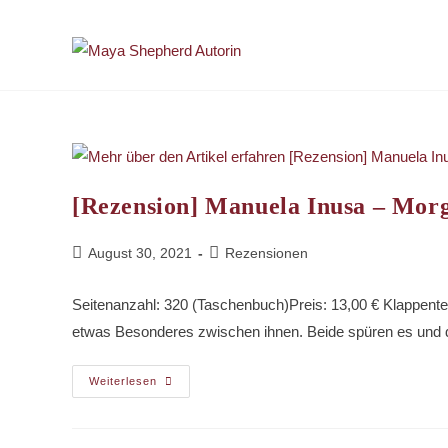
Zum
Inhalt
springen
[Rezension] Manuela Inusa – Morg
Beitrag
Beitrags-
August 30, 2021
Rezensionen
veröffentlicht:
Kategorie:
Seitenanzahl: 320 (Taschenbuch)Preis: 13,00 € Klappentext
etwas Besonderes zwischen ihnen. Beide spüren es und d
[Rezension]
Weiterlesen
Manuela
Inusa
–
Morgen