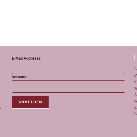
E-Mail Addresse
S
M
Vorname
K
W
A
W
.
Z
B