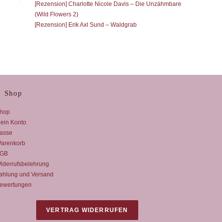
[Rezension] Charlotte Nicole Davis – Die Unzähmbare
(Wild Flowers 2)
[Rezension] Erik Axl Sund – Waldgrab
Shop
hop
ein Konto
asse
arenkorb
GB
iderrufsbelehrung
ahlung und Versand
ewertungen
VERTRAG WIDERRUFEN