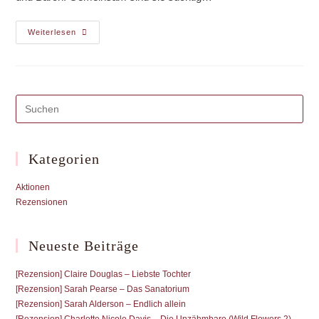
[Rezension]
Weiterlesen
Terry
Miles
–
Rabbits
„Spiel
Um
Dein
Leben“
Kategorien
Aktionen
Rezensionen
Neueste Beiträge
[Rezension] Claire Douglas – Liebste Tochter
[Rezension] Sarah Pearse – Das Sanatorium
[Rezension] Sarah Alderson – Endlich allein