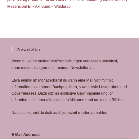
[Rezension] Charlotte Nicole Davis – Die Unzähmbare (Wild Flowers 2)
[Rezension] Erik Axl Sund – Waldgrab
Newsletter
Wenn du keine meiner Veröffentlichungen verpassen möchtest,
dann melde dich gerne für meinen Newsletter an.
Etwa einmal im Monat erhältst du dann eine Mail von mir mit
Informationen zu neuen Buchprojekten, sowie erste Leseproben und
Coverreleases. Dazu gibt es exklusive Gewinnspiele und ich
informiere dich über alle aktuellen Aktionen rund um meine Bücher.
Natürlich kannst du dich auch jederzeit wieder abmelden.
E-Mail Addresse