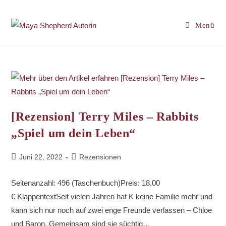
Zum
Inhalt
Menü
springen
[Rezension] Terry Miles – Rabbits
„Spiel um dein Leben“
Beitrag
Beitrags-
Juni 22, 2022
Rezensionen
veröffentlicht:
Kategorie:
Seitenanzahl: 496 (Taschenbuch)Preis: 18,00
€ KlappentextSeit vielen Jahren hat K keine Familie mehr und
kann sich nur noch auf zwei enge Freunde verlassen – Chloe
und Baron. Gemeinsam sind sie süchtig…